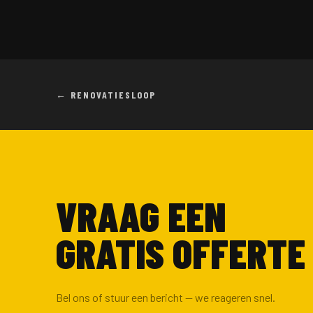
← RENOVATIESLOOP
VRAAG EEN
GRATIS OFFERTE
Bel ons of stuur een bericht — we reageren snel.