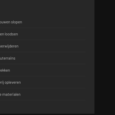
bouwen slopen
en loodsen
verwijderen
uterrains
rekken
rij opleveren
le materialen