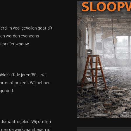
rd. In veel gevallen gaat dit
palen worden eveneens
r voor nieuwbouw.
ok uit de jaren ’60 — wij
formaat project. Wij hebben
gerond.
idsmaatregelen. Wij stellen
temmen de werkzaamheden af